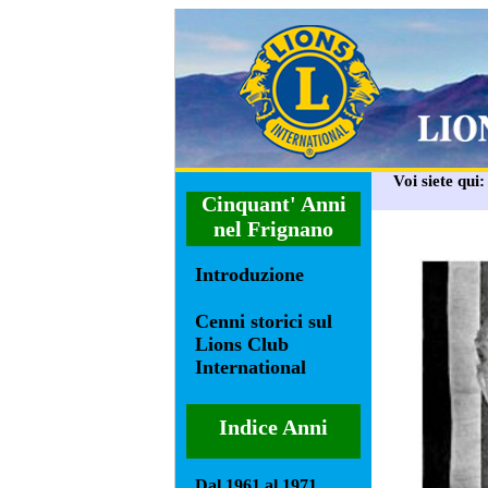
Voi siete qui
Cinquant' Anni
nel Frignano
Introduzione
Cenni storici sul
Lions Club
International
Indice Anni
Dal 1961 al 1971