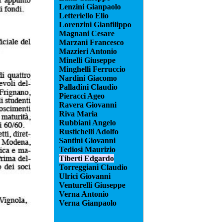
Lenzini Gianpaolo
Letteriello Elio
Lorenzini Gianfilippo
Magnani Cesare
Marzani Francesco
Mazzieri Antonio
Minelli Giuseppe
Minghelli Ferruccio
Nardini Giacomo
Palladini Claudio
Pieracci Ageo
Ravera Giovanni
Riva Maria
Rubbiani Angelo
Rustichelli Adolfo
Santini Giovanni
Tediosi Maurizio
Tiberti Edgardo
Torreggiani Claudio
Ulrici Giovanni
Venturelli Giuseppe
Verna Antonio
Verna Gianpaolo