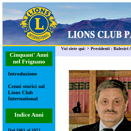
Voi siete qui: > Presidenti : Balestri
Cinquant' Anni
nel Frignano
Introduzione
Cenni storici sul
Lions Club
International
Indice Anni
Dal 1961 al 1971