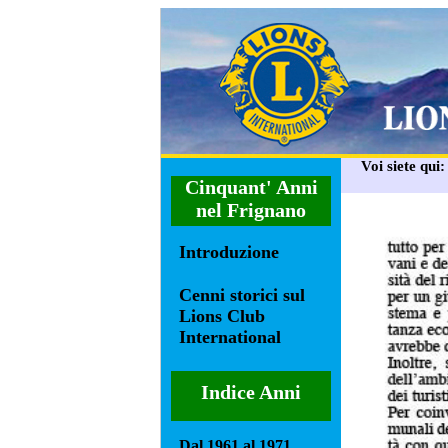
Voi siete qui
Cinquant' Anni
nel Frignano
Introduzione
Cenni storici sul
Lions Club
International
Indice Anni
Dal 1961 al 1971