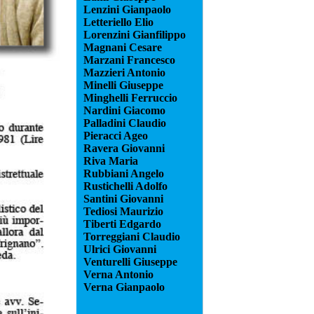
Lenzini Gianpaolo
Letteriello Elio
Lorenzini Gianfilippo
Magnani Cesare
Marzani Francesco
Mazzieri Antonio
Minelli Giuseppe
Minghelli Ferruccio
Nardini Giacomo
Palladini Claudio
Pieracci Ageo
Ravera Giovanni
Riva Maria
Rubbiani Angelo
Rustichelli Adolfo
Santini Giovanni
Tediosi Maurizio
Tiberti Edgardo
Torreggiani Claudio
Ulrici Giovanni
Venturelli Giuseppe
Verna Antonio
Verna Gianpaolo