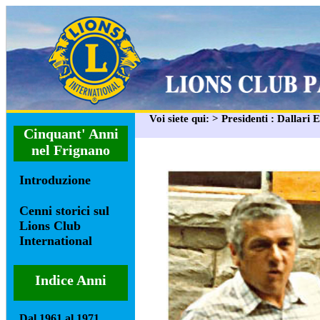
Voi siete qui: > Presidenti : Dallari 
Cinquant' Anni
nel Frignano
Introduzione
Cenni storici sul
Lions Club
International
Indice Anni
Dal 1961 al 1971