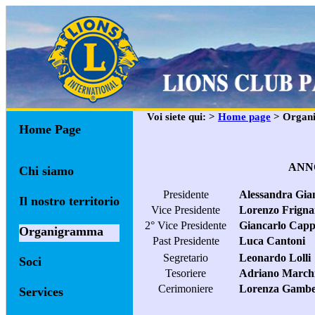
Voi siete qui: >
Home page
> Organ
Home Page
ANNO
Chi siamo
Presidente
Alessandra Gian
Il nostro territorio
Vice Presidente
Lorenzo Frigna
2° Vice Presidente
Giancarlo Cappe
Organigramma
Past Presidente
Luca Cantoni
Segretario
Leonardo Lolli
Soci
Tesoriere
Adriano March
Cerimoniere
Lorenza Gambe
Services