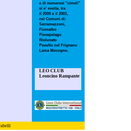
e di numerosi "cimeli"
si e' svolta, tra
il 2000 e il 2001,
nei Comuni di:
Serramazzoni,
Fiumalbo
Pievepelago
Riolunato
Pavullo nel Frignano
Lama Mocogno.
LEO CLUB
Leoncino Rampante
abelli