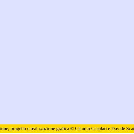
ione, progetto e realizzazione grafica © Claudio Casolari e Davide Scar