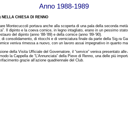
Anno 1988-1989
) NELLA CHIESA DI RENNO
sare Montecuccoli portava anche alla scoperta di una pala della seconda metà 
a”. Il dipinto e la coeva cornice, in legno intagliato, erano in un pessimo stat
stauro del dipinto (anno ‘88-’89) e della cornice (anno ‘89-’90).
 di consolidamento, di ritocchi e di verniciatura finale da parte della Sig.ra Gabr
ornice veniva rimessa a nuovo, con un lavoro assai impegnativo in quanto mai c
one della Visita Ufficiale del Governatore, il “service” veniva presentato alle A
odo la Cappella de “L’Annunciata” della Pieve di Renno, una delle più import
rifacimento grazie all’azione quadriennale del Club.