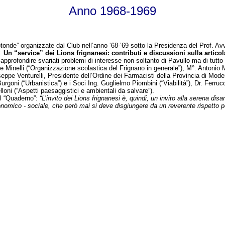
Anno 1968-1969
otonde” organizzate dal Club nell’anno ‘68-’69 sotto la Presidenza del Prof. A
a:
Un “service” dei Lions frignanesi: contributi e discussioni sulla arti
 approfondire svariati problemi di interesse non soltanto di Pavullo ma di tutto 
e Minelli (“Organizzazione scolastica del Frignano in generale”), M°. Antonio
iuseppe Venturelli, Presidente dell’Ordine dei Farmacisti della Provincia di Mo
goni (“Urbanistica”) e i Soci Ing. Guglielmo Piombini (“Viabilità”), Dr. Ferrucci
loni (“Aspetti paesaggistici e ambientali da salvare”).
ul “Quaderno”:
“L’invito dei Lions frignanesi è, quindi, un invito alla serena di
onomico - sociale, che però mai si deve disgiungere da un reverente rispetto per