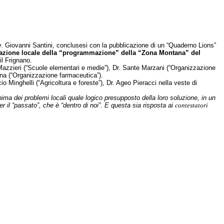
vv. Giovanni Santini, conclusesi con la pubblicazione di un “Quaderno Lions”
colazione locale della “programmazione” della “Zona Montana” del
il Frignano.
 Mazzieri (“Scuole elementari e medie”), Dr. Sante Marzani (“Organizzazione
dena (“Organizzazione farmaceutica”).
o Minghelli (“Agricoltura e foreste”), Dr. Ageo Pieracci nella veste di
sanima dei problemi locali quale logico presupposto della loro soluzione, in un
 il “passato”, che è “dentro di noi”. E questa sia risposta ai
contestatori