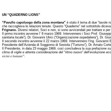
UN “QUADERNO LIONS”
“Pavullo capoluogo della zona montana”
è stato il tema di due “tavole r
che raccoglieva le relazioni tenute. Questo “Quaderno” nel sottotitolo dicev
Frignano.
Diversi relatori, Soci e non, si sono avvicendati per trattare e per
Il primo incontro avvenne l’ 8 marzo 1969. Intervennero i Soci Prof. Giusepp
sanitaria locale”), Dr. Giovanni Ulrici (“Organizzazione ospedaliera”), Dr. G
Il secondo incontro avvenne il 22 marzo 1969. Intervennero l’Ing. Giovanni Bur
Presidente dell’Azienda di Soggiorno di Sestola (“Turismo”), Dr. Amato Cortel
Il Presidente, in data 23 maggio 1969, così concludeva la sua prefazione s
clima di vigile e attenta considerazione del "ritmo nuovo” dell’evoluzione ec
vicini e lontani”.