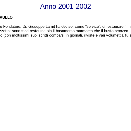
Anno 2001-2002
AVULLO
ocio Fondatore, Dr. Giuseppe Lami) ha deciso, come “service”, di restaurare il 
azzetta: sono stati restaurati sia il basamento marmoreo che il busto bronzeo.
o (con moltissimi suoi scritti comparsi in giornali, riviste e vari volumetti), 