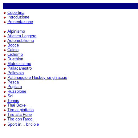
Copertina
Introduzione
Presentazione
Alpinismo
Atletica Leggera
Automobilismo
Bocce
Calcio
Ciclismo
Duathlon
Motociclismo
Pallacanestro
Pallavolo
Pattinaggio e Hockey su ghiaccio
Pesca
Pugilato
Ruzzolone
Sci
Tennis
Thai Boxe
Tiro al piattello
Tiro alla Fune
Tiro con l'arco
Sport in... briciole